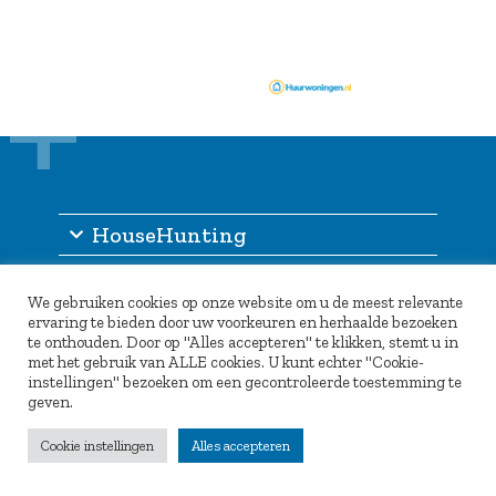
HouseHunting
Informatie
We gebruiken cookies op onze website om u de meest relevante
Inlogportaal
ervaring te bieden door uw voorkeuren en herhaalde bezoeken
te onthouden. Door op "Alles accepteren" te klikken, stemt u in
Partners
met het gebruik van ALLE cookies. U kunt echter "Cookie-
instellingen" bezoeken om een gecontroleerde toestemming te
geven.
Cookie instellingen
Alles accepteren