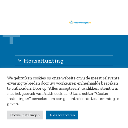
HouseHunting
Informatie
We gebruiken cookies op onze website om u de meest relevante
Inlogportaal
ervaring te bieden door uw voorkeuren en herhaalde bezoeken
te onthouden. Door op "Alles accepteren" te klikken, stemt u in
Partners
met het gebruik van ALLE cookies. U kunt echter "Cookie-
instellingen" bezoeken om een gecontroleerde toestemming te
geven.
Cookie instellingen
Alles accepteren