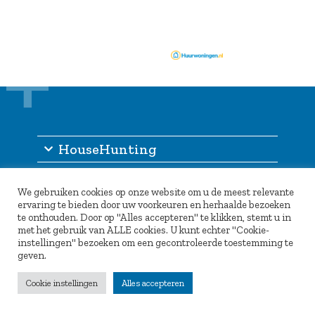
HouseHunting
Informatie
We gebruiken cookies op onze website om u de meest relevante
Inlogportaal
ervaring te bieden door uw voorkeuren en herhaalde bezoeken
te onthouden. Door op "Alles accepteren" te klikken, stemt u in
Partners
met het gebruik van ALLE cookies. U kunt echter "Cookie-
instellingen" bezoeken om een gecontroleerde toestemming te
geven.
Cookie instellingen
Alles accepteren