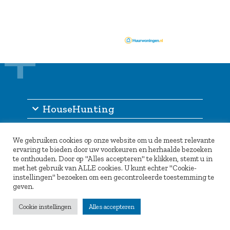
HouseHunting
Informatie
We gebruiken cookies op onze website om u de meest relevante
Inlogportaal
ervaring te bieden door uw voorkeuren en herhaalde bezoeken
te onthouden. Door op "Alles accepteren" te klikken, stemt u in
Partners
met het gebruik van ALLE cookies. U kunt echter "Cookie-
instellingen" bezoeken om een gecontroleerde toestemming te
geven.
Cookie instellingen
Alles accepteren