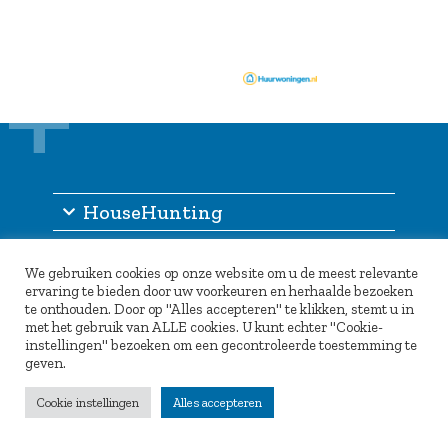
HouseHunting
Informatie
We gebruiken cookies op onze website om u de meest relevante
Inlogportaal
ervaring te bieden door uw voorkeuren en herhaalde bezoeken
te onthouden. Door op "Alles accepteren" te klikken, stemt u in
Partners
met het gebruik van ALLE cookies. U kunt echter "Cookie-
instellingen" bezoeken om een gecontroleerde toestemming te
geven.
Cookie instellingen
Alles accepteren