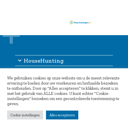
HouseHunting
Informatie
We gebruiken cookies op onze website om u de meest relevante
Inlogportaal
ervaring te bieden door uw voorkeuren en herhaalde bezoeken
te onthouden. Door op "Alles accepteren" te klikken, stemt u in
Partners
met het gebruik van ALLE cookies. U kunt echter "Cookie-
instellingen" bezoeken om een gecontroleerde toestemming te
geven.
Cookie instellingen
Alles accepteren