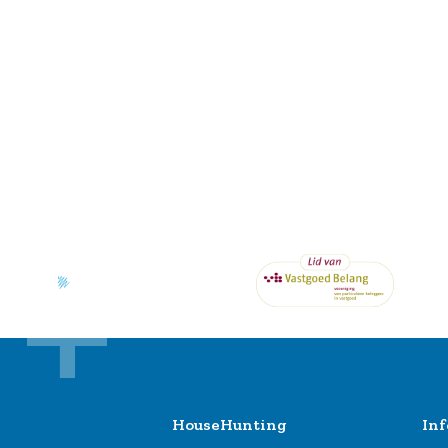
HouseHunting
Inf