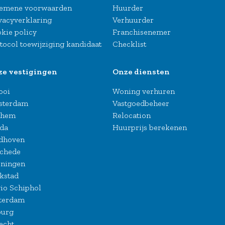
emene voorwaarden
Huurder
vacyverklaring
Verhuurder
kie policy
Franchisenemer
tocol toewijziging kandidaat
Checklist
ze vestigingen
Onze diensten
Gooi
Woning verhuren
sterdam
Vastgoedbeheer
nhem
Relocation
da
Huurprijs berekenen
dhoven
chede
ningen
kstad
io Schiphol
terdam
burg
echt