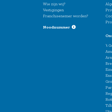
Wie zijn wij?
Alg
Vestigingen
Pri
Franchisenemer worden?
Coo
Pro
Noodnummer
On
’t 
Am
Ar
Bre
Ein
Ens
Gro
Par
Reg
Rot
Til
Utr