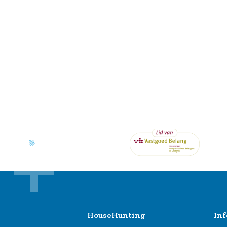
HouseHunting
Inf