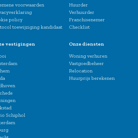
emene voorwaarden
Huurder
vacyverklaring
Verhuurder
kie policy
Franchisenemer
tocol toewijziging kandidaat
Checklist
ze vestigingen
Onze diensten
Gooi
Woning verhuren
sterdam
Vastgoedbeheer
nhem
Relocation
da
Huurprijs berekenen
dhoven
chede
ningen
kstad
io Schiphol
terdam
burg
echt