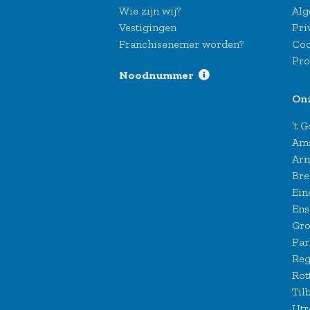
Wie zijn wij?
Alg
Vestigingen
Pri
Franchisenemer worden?
Coo
Pro
Noodnummer
On
’t 
Am
Ar
Bre
Ein
Ens
Gro
Par
Reg
Rot
Til
Utr