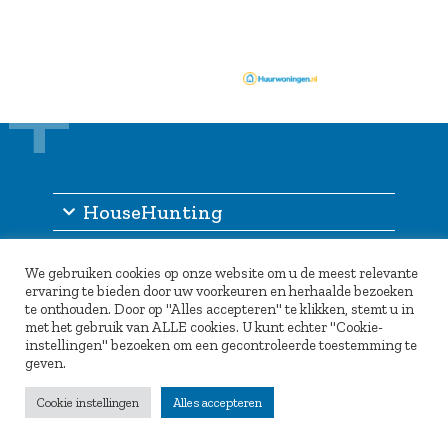
HouseHunting
Informatie
We gebruiken cookies op onze website om u de meest relevante
Inlogportaal
ervaring te bieden door uw voorkeuren en herhaalde bezoeken
te onthouden. Door op "Alles accepteren" te klikken, stemt u in
Partners
met het gebruik van ALLE cookies. U kunt echter "Cookie-
instellingen" bezoeken om een gecontroleerde toestemming te
geven.
Cookie instellingen
Alles accepteren