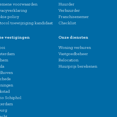
emene voorwaarden
Huurder
vacyverklaring
Verhuurder
kie policy
Franchisenemer
tocol toewijziging kandidaat
Checklist
ze vestigingen
Onze diensten
Gooi
Woning verhuren
sterdam
Vastgoedbeheer
nhem
Relocation
da
Huurprijs berekenen
dhoven
chede
ningen
kstad
io Schiphol
terdam
burg
echt