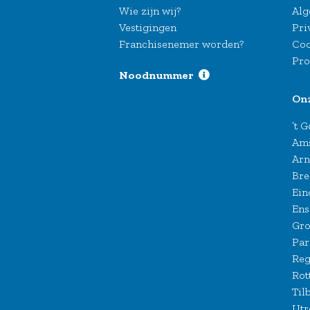
Wie zijn wij?
Alg
Vestigingen
Pri
Franchisenemer worden?
Coo
Pro
Noodnummer
On
’t 
Am
Ar
Bre
Ein
Ens
Gro
Par
Reg
Rot
Til
Utr