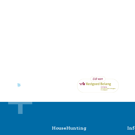
HouseHunting
Inf