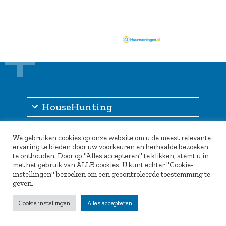
HouseHunting
Information
We gebruiken cookies op onze website om u de meest relevante
Other services
ervaring te bieden door uw voorkeuren en herhaalde bezoeken
te onthouden. Door op "Alles accepteren" te klikken, stemt u in
Partners
met het gebruik van ALLE cookies. U kunt echter "Cookie-
instellingen" bezoeken om een gecontroleerde toestemming te
geven.
Cookie instellingen
Alles accepteren