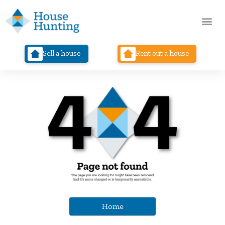
Sell a house
Rent out a house
Home