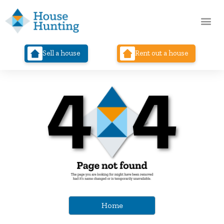
Sell a house
Rent out a house
Home