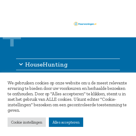
HouseHunting
Information
We gebruiken cookies op onze website om u de meest relevante
Other services
ervaring te bieden door uw voorkeuren en herhaalde bezoeken
te onthouden. Door op "Alles accepteren" te klikken, stemt u in
Partners
met het gebruik van ALLE cookies. U kunt echter "Cookie-
instellingen" bezoeken om een gecontroleerde toestemming te
geven.
Cookie instellingen
Alles accepteren