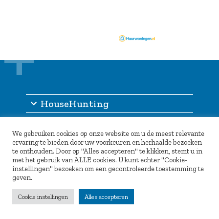
HouseHunting
Information
We gebruiken cookies op onze website om u de meest relevante
Other services
ervaring te bieden door uw voorkeuren en herhaalde bezoeken
te onthouden. Door op "Alles accepteren" te klikken, stemt u in
Partners
met het gebruik van ALLE cookies. U kunt echter "Cookie-
instellingen" bezoeken om een gecontroleerde toestemming te
geven.
Cookie instellingen
Alles accepteren