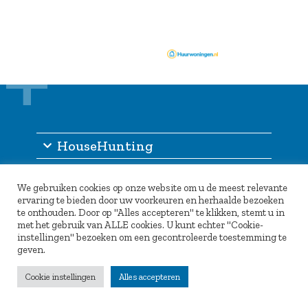
HouseHunting
Information
We gebruiken cookies op onze website om u de meest relevante
Other services
ervaring te bieden door uw voorkeuren en herhaalde bezoeken
te onthouden. Door op "Alles accepteren" te klikken, stemt u in
Partners
met het gebruik van ALLE cookies. U kunt echter "Cookie-
instellingen" bezoeken om een gecontroleerde toestemming te
geven.
Cookie instellingen
Alles accepteren