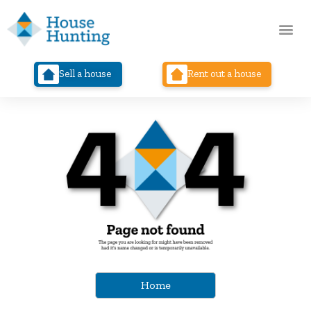
Sell a house
Rent out a house
Home