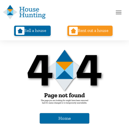
Sell a house
Rent out a house
Home