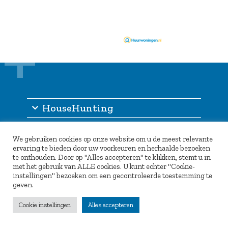
HouseHunting
Information
We gebruiken cookies op onze website om u de meest relevante
Other services
ervaring te bieden door uw voorkeuren en herhaalde bezoeken
te onthouden. Door op "Alles accepteren" te klikken, stemt u in
Partners
met het gebruik van ALLE cookies. U kunt echter "Cookie-
instellingen" bezoeken om een gecontroleerde toestemming te
geven.
Cookie instellingen
Alles accepteren