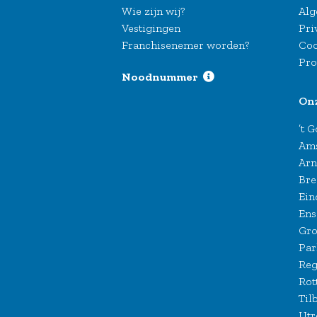
Wie zijn wij?
Alg
Vestigingen
Pri
Franchisenemer worden?
Coo
Pro
Noodnummer
On
’t 
Am
Ar
Bre
Ein
Ens
Gro
Par
Reg
Rot
Til
Utr