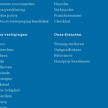
emene voorwaarden
Huurder
vacyverklaring
Verhuurder
kie policy
Franchisenemer
tocol toewijziging kandidaat
Checklist
ze vestigingen
Onze diensten
Gooi
Woning verhuren
sterdam
Vastgoedbeheer
nhem
Relocation
da
Huurprijs berekenen
dhoven
chede
ningen
kstad
io Schiphol
terdam
burg
echt