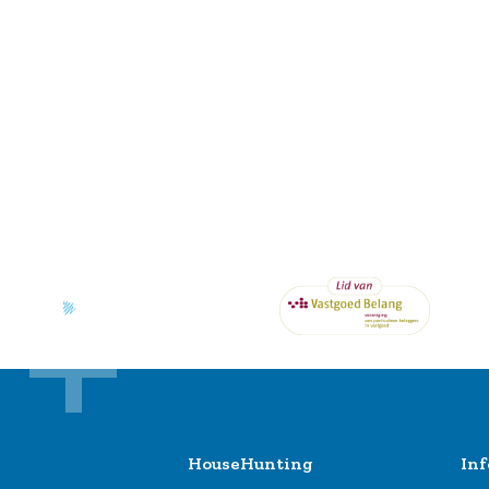
HouseHunting
Inf