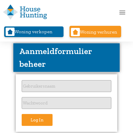
Woning verkopen
Woning verhuren
Aanmeldformulier
beheer
Log In