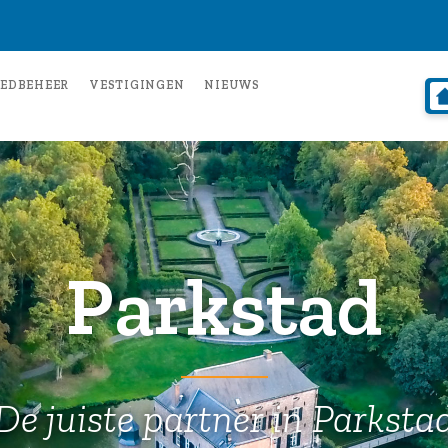
EDBEHEER
VESTIGINGEN
NIEUWS
Parkstad
De juiste partner in Parksta