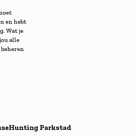
 moet
en en hebt
g. Wat je
jou alle
n beheren
ouseHunting Parkstad