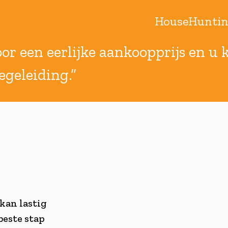
HouseHuntin
or een eerlijke aankoopprijs en u k
egeleiding.”
kan lastig
beste stap