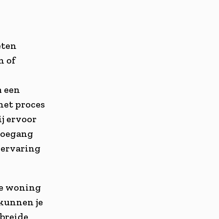
eten
n of
m een
het proces
j ervoor
 toegang
 ervaring
 je woning
 kunnen je
ebreide