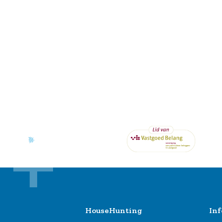
HouseHunting
Inf