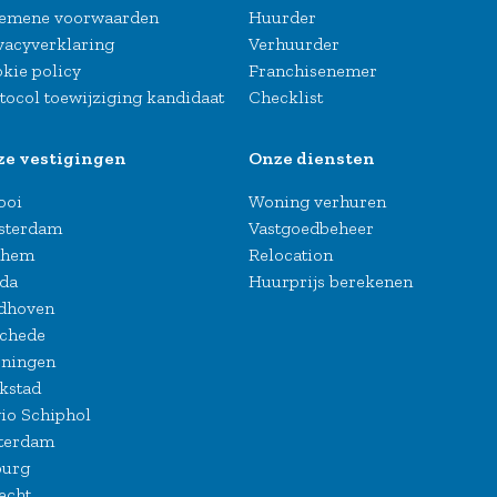
emene voorwaarden
Huurder
vacyverklaring
Verhuurder
kie policy
Franchisenemer
tocol toewijziging kandidaat
Checklist
ze vestigingen
Onze diensten
Gooi
Woning verhuren
sterdam
Vastgoedbeheer
nhem
Relocation
da
Huurprijs berekenen
dhoven
chede
ningen
kstad
io Schiphol
terdam
burg
echt