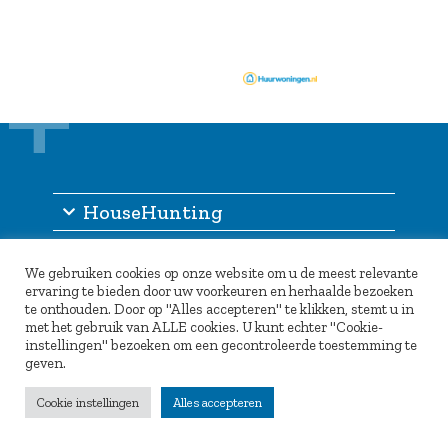
HouseHunting
Informatie
We gebruiken cookies op onze website om u de meest relevante
Inlogportaal
ervaring te bieden door uw voorkeuren en herhaalde bezoeken
te onthouden. Door op "Alles accepteren" te klikken, stemt u in
Partners
met het gebruik van ALLE cookies. U kunt echter "Cookie-
instellingen" bezoeken om een gecontroleerde toestemming te
geven.
Cookie instellingen
Alles accepteren