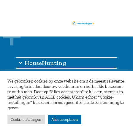
HouseHunting
Informatie
We gebruiken cookies op onze website om u de meest relevante
Inlogportaal
ervaring te bieden door uw voorkeuren en herhaalde bezoeken
te onthouden. Door op "Alles accepteren" te klikken, stemt u in
Partners
met het gebruik van ALLE cookies. U kunt echter "Cookie-
instellingen" bezoeken om een gecontroleerde toestemming te
geven.
Cookie instellingen
Alles accepteren