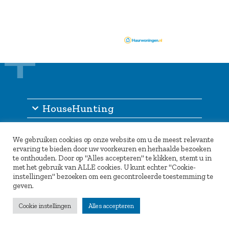
HouseHunting
Informatie
We gebruiken cookies op onze website om u de meest relevante
Inlogportaal
ervaring te bieden door uw voorkeuren en herhaalde bezoeken
te onthouden. Door op "Alles accepteren" te klikken, stemt u in
Partners
met het gebruik van ALLE cookies. U kunt echter "Cookie-
instellingen" bezoeken om een gecontroleerde toestemming te
geven.
Cookie instellingen
Alles accepteren