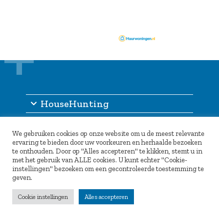
HouseHunting
Informatie
We gebruiken cookies op onze website om u de meest relevante
Inlogportaal
ervaring te bieden door uw voorkeuren en herhaalde bezoeken
te onthouden. Door op "Alles accepteren" te klikken, stemt u in
Partners
met het gebruik van ALLE cookies. U kunt echter "Cookie-
instellingen" bezoeken om een gecontroleerde toestemming te
geven.
Cookie instellingen
Alles accepteren