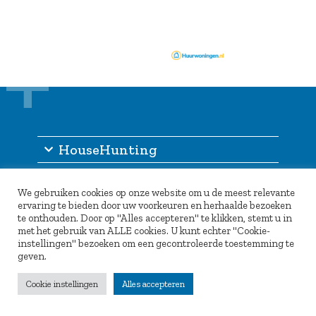
HouseHunting
Informatie
We gebruiken cookies op onze website om u de meest relevante
Inlogportaal
ervaring te bieden door uw voorkeuren en herhaalde bezoeken
te onthouden. Door op "Alles accepteren" te klikken, stemt u in
Partners
met het gebruik van ALLE cookies. U kunt echter "Cookie-
instellingen" bezoeken om een gecontroleerde toestemming te
geven.
Cookie instellingen
Alles accepteren