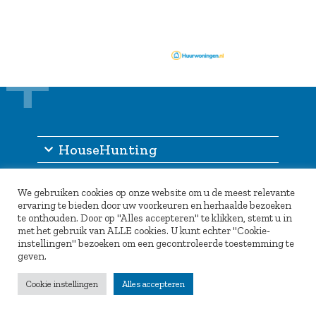
HouseHunting
Informatie
We gebruiken cookies op onze website om u de meest relevante
Inlogportaal
ervaring te bieden door uw voorkeuren en herhaalde bezoeken
te onthouden. Door op "Alles accepteren" te klikken, stemt u in
Partners
met het gebruik van ALLE cookies. U kunt echter "Cookie-
instellingen" bezoeken om een gecontroleerde toestemming te
geven.
Cookie instellingen
Alles accepteren