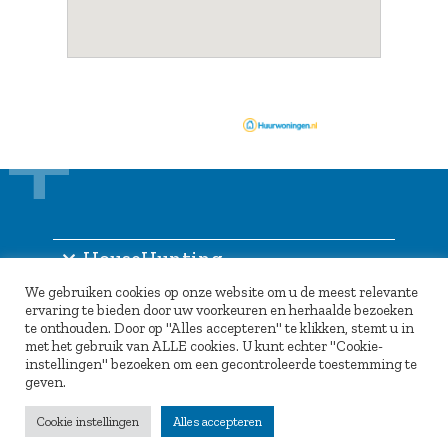
HouseHunting
We gebruiken cookies op onze website om u de meest relevante
Informatie
ervaring te bieden door uw voorkeuren en herhaalde bezoeken
te onthouden. Door op "Alles accepteren" te klikken, stemt u in
Inlogportaal
met het gebruik van ALLE cookies. U kunt echter "Cookie-
instellingen" bezoeken om een gecontroleerde toestemming te
Partners
geven.
Cookie instellingen
Alles accepteren