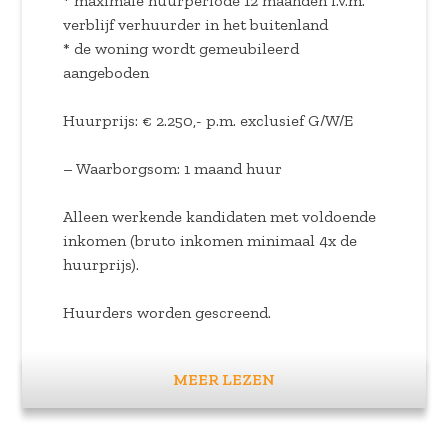
* maximale huurperiode 12 maanden i.v.m.
verblijf verhuurder in het buitenland
* de woning wordt gemeubileerd
aangeboden
Huurprijs: € 2.250,- p.m. exclusief G/W/E
– Waarborgsom: 1 maand huur
Alleen werkende kandidaten met voldoende
inkomen (bruto inkomen minimaal 4x de
huurprijs).
Huurders worden gescreend.
https://www.pararius.nl/info/selectieprocedure-
MEER LEZEN
huurder