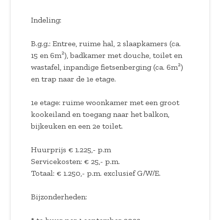
Indeling:
B.g.g.: Entree, ruime hal, 2 slaapkamers (ca.
15 en 6m²), badkamer met douche, toilet en
wastafel, inpandige fietsenberging (ca. 6m²)
en trap naar de 1e etage.
1e etage: ruime woonkamer met een groot
kookeiland en toegang naar het balkon,
bijkeuken en een 2e toilet.
Huurprijs € 1.225,- p.m
Servicekosten: € 25,- p.m.
Totaal: € 1.250,- p.m. exclusief G/W/E.
Bijzonderheden: