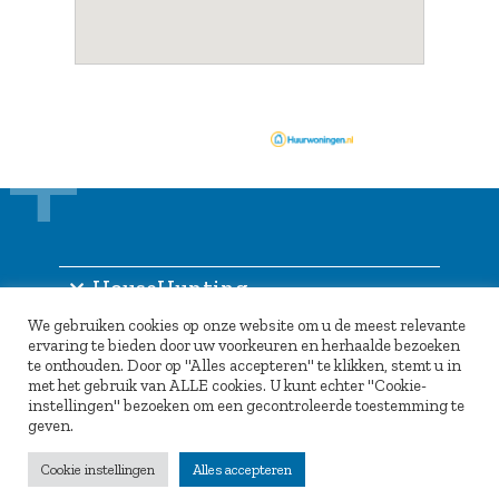
HouseHunting
We gebruiken cookies op onze website om u de meest relevante
Informatie
ervaring te bieden door uw voorkeuren en herhaalde bezoeken
te onthouden. Door op "Alles accepteren" te klikken, stemt u in
Inlogportaal
met het gebruik van ALLE cookies. U kunt echter "Cookie-
instellingen" bezoeken om een gecontroleerde toestemming te
Partners
geven.
Cookie instellingen
Alles accepteren