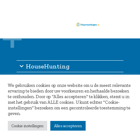
HouseHunting
Informatie
We gebruiken cookies op onze website om u de meest relevante
Inlogportaal
ervaring te bieden door uw voorkeuren en herhaalde bezoeken
te onthouden. Door op "Alles accepteren" te klikken, stemt u in
Partners
met het gebruik van ALLE cookies. U kunt echter "Cookie-
instellingen" bezoeken om een gecontroleerde toestemming te
geven.
Cookie instellingen
Alles accepteren