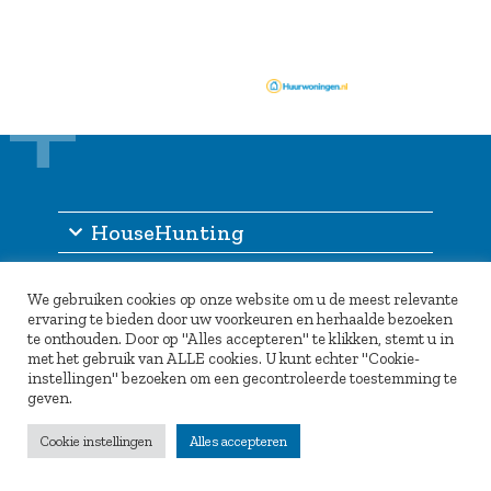
HouseHunting
Informatie
We gebruiken cookies op onze website om u de meest relevante
Inlogportaal
ervaring te bieden door uw voorkeuren en herhaalde bezoeken
te onthouden. Door op "Alles accepteren" te klikken, stemt u in
Partners
met het gebruik van ALLE cookies. U kunt echter "Cookie-
instellingen" bezoeken om een gecontroleerde toestemming te
geven.
Cookie instellingen
Alles accepteren