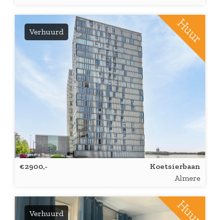
Verhuurd
€2900,-
Koetsierbaan
Almere
Verhuurd