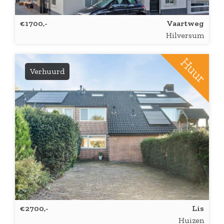
€1700,-
Vaartweg
Hilversum
Verhuurd
€2700,-
Lis
Huizen