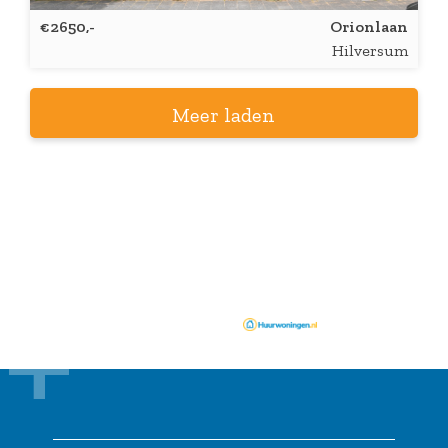
€2650,-
Orionlaan
Hilversum
Meer laden