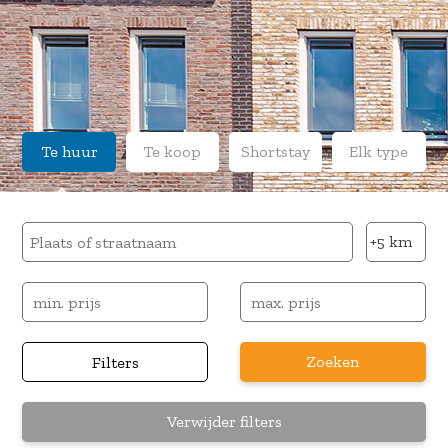
Te huur
Te koop
Shortstay
Elk type
Zoeken
Filters
Verwijder filters