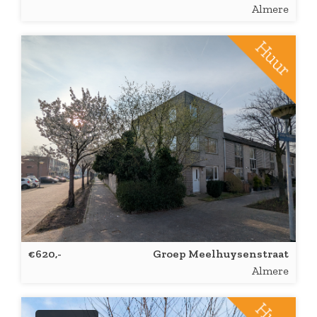
Almere
€620,-
Groep Meelhuysenstraat
Almere