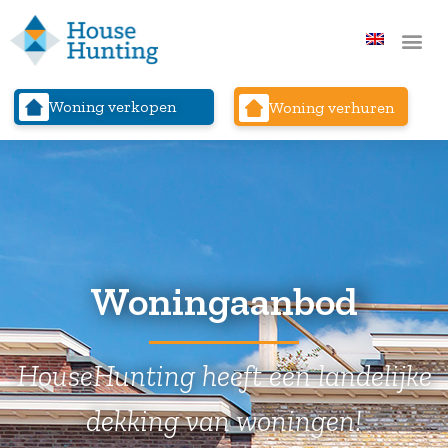
Woning verkopen
Woning verhuren
Woningaanbod
HouseHunting heeft een landelijke
dekking van woningen!