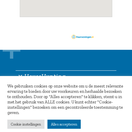
HouseHunting
We gebruiken cookies op onze website om u de meest relevante
Informatie
ervaring te bieden door uw voorkeuren en herhaalde bezoeken
te onthouden. Door op "Alles accepteren" te klikken, stemt u in
Inlogportaal
met het gebruik van ALLE cookies. U kunt echter "Cookie-
instellingen" bezoeken om een gecontroleerde toestemming te
Partners
geven.
Cookie instellingen
Alles accepteren