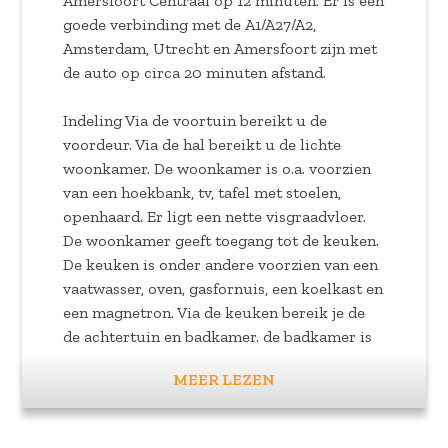
Amersfoort Centraal op 12 minuten. Er is een
goede verbinding met de A1/A27/A2,
Amsterdam, Utrecht en Amersfoort zijn met
de auto op circa 20 minuten afstand.
Indeling Via de voortuin bereikt u de
voordeur. Via de hal bereikt u de lichte
woonkamer. De woonkamer is o.a. voorzien
van een hoekbank, tv, tafel met stoelen,
openhaard. Er ligt een nette visgraadvloer.
De woonkamer geeft toegang tot de keuken.
De keuken is onder andere voorzien van een
vaatwasser, oven, gasfornuis, een koelkast en
een magnetron. Via de keuken bereik je de
de achtertuin en badkamer. de badkamer is
voorzien van een toilet, douchecabine,
MEER LEZEN
wastafel en wasmachine en droger.
Via de trap in de woonkamer bereik je de