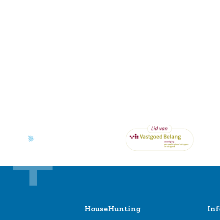
HouseHunting
Inf