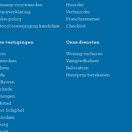
emene voorwaarden
Huurder
vacyverklaring
Verhuurder
kie policy
Franchisenemer
tocol toewijziging kandidaat
Checklist
ze vestigingen
Onze diensten
Gooi
Woning verhuren
sterdam
Vastgoedbeheer
nhem
Relocation
da
Huurprijs berekenen
dhoven
chede
ningen
kstad
io Schiphol
terdam
burg
echt