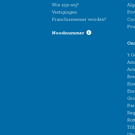
Wie zijn wij?
Alg
Vestigingen
Pri
Franchisenemer worden?
Coo
Pro
Noodnummer
On
’t 
Am
Ar
Bre
Ein
Ens
Gro
Par
Reg
Rot
Til
Utr