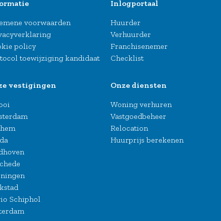
ormatie
Inlogportaal
emene voorwaarden
Huurder
vacyverklaring
Verhuurder
kie policy
Franchisenemer
tocol toewijziging kandidaat
Checklist
ze vestigingen
Onze diensten
Gooi
Woning verhuren
sterdam
Vastgoedbeheer
nhem
Relocation
da
Huurprijs berekenen
dhoven
chede
ningen
kstad
io Schiphol
terdam