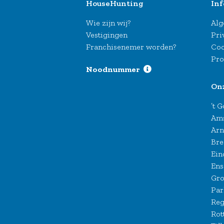
HouseHunting
Inf
Wie zijn wij?
Alg
Vestigingen
Pri
Franchisenemer worden?
Coo
Pro
Noodnummer
On
’t 
Am
Ar
Bre
Ein
Ens
Gro
Par
Reg
Rot