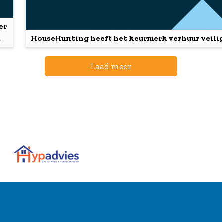
er
.
HouseHunting heeft het keurmerk verhuur veilig
Laad meer