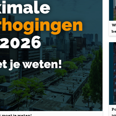
We
be
Po
 moet je weten!
2